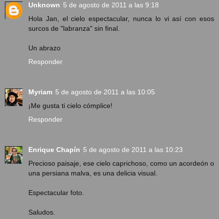
Unknown
5 de agosto de 2011 a las 9:18
Hola Jan, el cielo espectacular, nunca lo vi así con esos
surcos de "labranza" sin final.
Un abrazo
Responder
Myriam
5 de agosto de 2011 a las 10:05
¡Me gusta ti cielo cómplice!
Responder
Enrique Chapín
5 de agosto de 2011 a las 10:23
Precioso paisaje, ese cielo caprichoso, como un acordeón o
una persiana malva, es una delicia visual.
Espectacular foto.
Saludos.