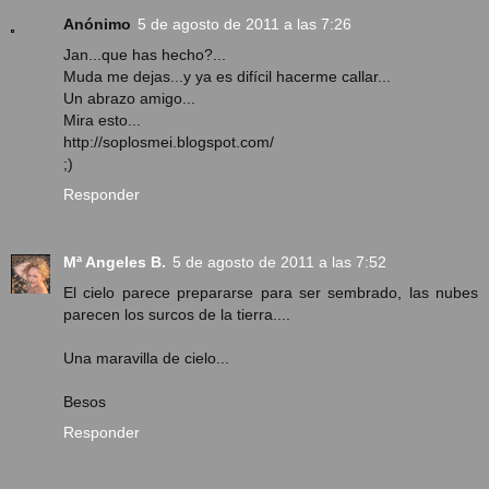
Anónimo
5 de agosto de 2011 a las 7:26
Jan...que has hecho?...
Muda me dejas...y ya es difícil hacerme callar...
Un abrazo amigo...
Mira esto...
http://soplosmei.blogspot.com/
;)
Responder
Mª Angeles B.
5 de agosto de 2011 a las 7:52
El cielo parece prepararse para ser sembrado, las nubes
parecen los surcos de la tierra....
Una maravilla de cielo...
Besos
Responder