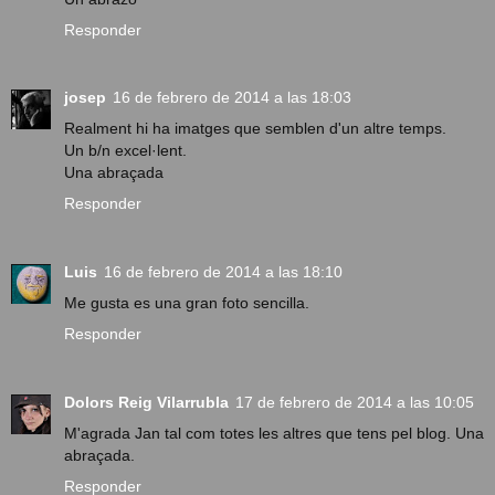
Responder
josep
16 de febrero de 2014 a las 18:03
Realment hi ha imatges que semblen d'un altre temps.
Un b/n excel·lent.
Una abraçada
Responder
Luis
16 de febrero de 2014 a las 18:10
Me gusta es una gran foto sencilla.
Responder
Dolors Reig Vilarrubla
17 de febrero de 2014 a las 10:05
M'agrada Jan tal com totes les altres que tens pel blog. Una
abraçada.
Responder