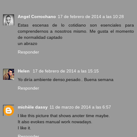
Angel Corrochano
17 de febrero de 2014 a las 10:28
Estas escenas de lo cotidiano son esenciales para
comprendernos a nosotros mismo. Me gusta el momento
de normalidad captado
un abrazo
Responder
Helen
17 de febrero de 2014 a las 15:15
Yo diría ambiente denso,pesado.. Buena semana
Responder
michèle dassy
11 de marzo de 2014 a las 6:57
I like this picture that shows anoter time maybe.
It also evokes manual work nowadays.
I like it.
Responder