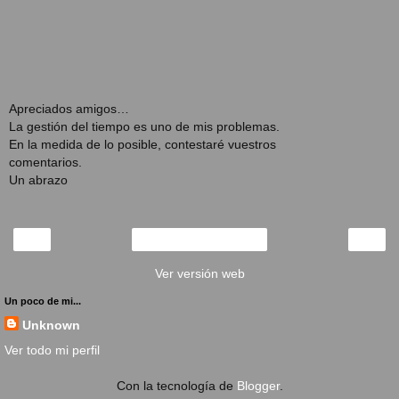
Apreciados amigos…
La gestión del tiempo es uno de mis problemas.
En la medida de lo posible, contestaré vuestros
comentarios.
Un abrazo
‹
›
Inicio
Ver versión web
Un poco de mi...
Unknown
Ver todo mi perfil
Con la tecnología de
Blogger
.