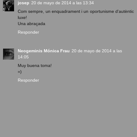
josep
20 de mayo de 2014 a las 13:34
Com sempre, un enquadrament i un oportunisme d'autèntic
luxe!
Una abraçada
Responder
Neogeminis Mónica Frau
20 de mayo de 2014 a las
14:05
Muy buena toma!
=)
Responder